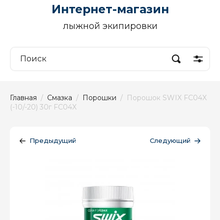
Интернет-магазин
лыжной экипировки
Главная
  /  
Смазка
  /  
Порошки
  /  Порошок SWIX FC04X 
(-10/-20) 30г FC04X
Предыдущий
Следующий